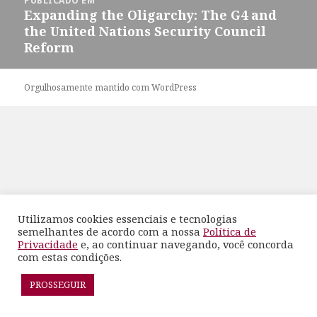
PUBLICADO EM
de
Expanding the Oligarchy: The G4 and
Post
the United Nations Security Council
Reform
Orgulhosamente mantido com WordPress
Utilizamos cookies essenciais e tecnologias
semelhantes de acordo com a nossa
Política de
Privacidade
e, ao continuar navegando, você concorda
com estas condições.
PROSSEGUIR