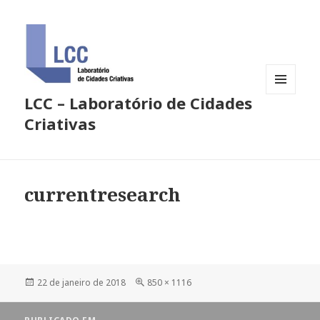
LCC – Laboratório de Cidades
MENU
E
Criativas
WIDGETS
currentresearch
Publicado
Tamanho
22 de janeiro de 2018
850 × 1116
em
completo
Navegação