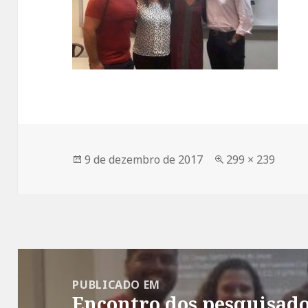
Publicado
Tamanho
9 de dezembro de 2017
299 × 239
em
completo
Navegação
de
PUBLICADO EM
Encontro dos pesquisador
Post