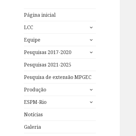
Página inicial
expandir
LCC
submenu
expandir
Equipe
submenu
expandir
Pesquisas 2017-2020
submenu
Pesquisas 2021-2025
Pesquisa de extensão MPGEC
expandir
Produção
submenu
expandir
ESPM-Rio
submenu
Notícias
Galeria