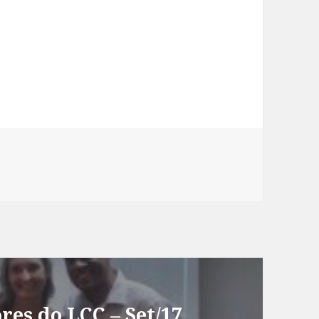
es do LCC – Set/17