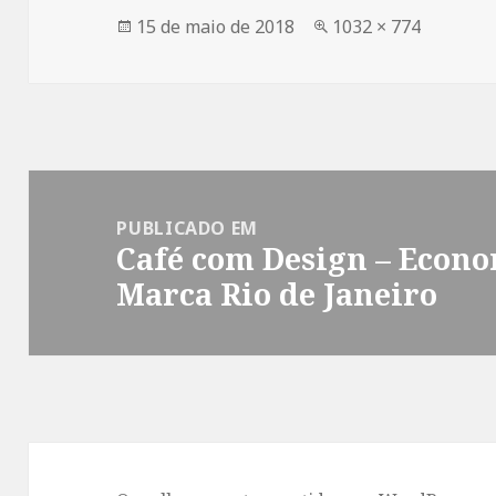
Publicado
Tamanho
15 de maio de 2018
1032 × 774
em
completo
Navegação
de
PUBLICADO EM
Café com Design – Econo
Post
Marca Rio de Janeiro