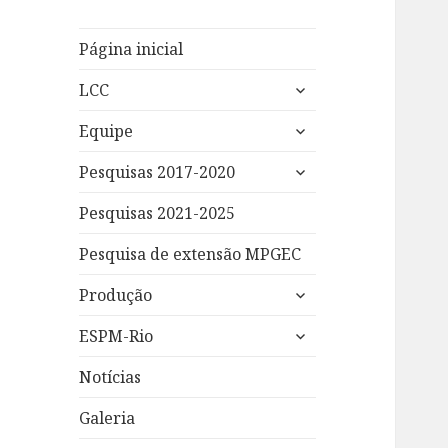
Página inicial
expandir
LCC
submenu
expandir
Equipe
submenu
expandir
Pesquisas 2017-2020
submenu
Pesquisas 2021-2025
Pesquisa de extensão MPGEC
expandir
Produção
submenu
expandir
ESPM-Rio
submenu
Notícias
Galeria