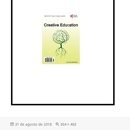
Publicado
Tamanho
31 de agosto de 2018
364 × 463
em
completo