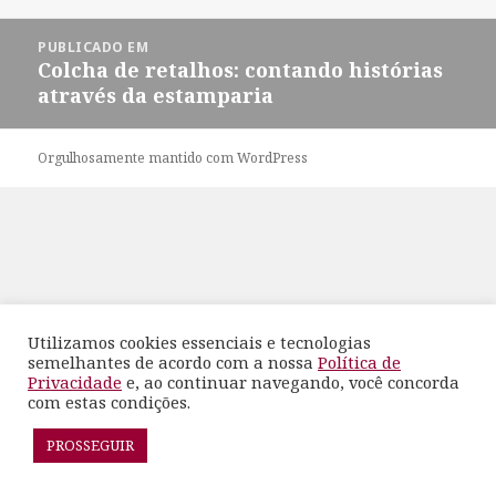
em
completo
Navegação
PUBLICADO EM
de
Colcha de retalhos: contando histórias
Post
através da estamparia
Orgulhosamente mantido com WordPress
Utilizamos cookies essenciais e tecnologias
semelhantes de acordo com a nossa
Política de
Privacidade
e, ao continuar navegando, você concorda
com estas condições.
PROSSEGUIR