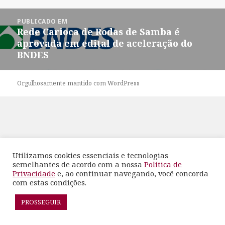
em
completo
Navegação
PUBLICADO EM
de
Rede Carioca de Rodas de Samba é
Post
aprovada em edital de aceleração do
BNDES
Orgulhosamente mantido com WordPress
Utilizamos cookies essenciais e tecnologias
semelhantes de acordo com a nossa
Política de
Privacidade
e, ao continuar navegando, você concorda
com estas condições.
PROSSEGUIR