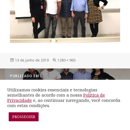
Publicado
Tamanho
13 de junho de 2019
1280 × 960
em
completo
Navegação
PUBLICADO EM
de
Exame de Qualificação de Gabriel Lima
Post
Utilizamos cookies essenciais e tecnologias
semelhantes de acordo com a nossa
Política de
Orgulhosamente mantido com WordPress
Privacidade
e, ao continuar navegando, você concorda
com estas condições.
PROSSEGUIR