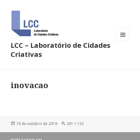
LCC – Laboratório de Cidades
MENU
E
Criativas
WIDGETS
inovacao
Publicado
Tamanho
18 de outubro de 2019
261 × 122
em
completo
Navegação