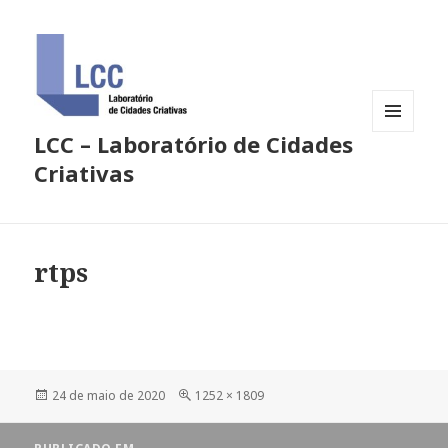
LCC – Laboratório de Cidades
MENU
E
Criativas
WIDGETS
rtps
Publicado
Tamanho
24 de maio de 2020
1252 × 1809
em
completo
Navegação