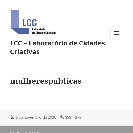
LCC – Laboratório de Cidades
MENU
E
Criativas
WIDGETS
mulherespublicas
Publicado
Tamanho
6 de novembro de 2020
858 × 275
em
completo
Navegação