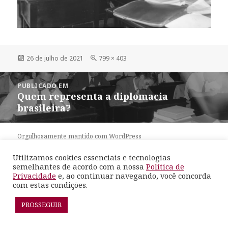
Publicado
Tamanho
26 de julho de 2021
799 × 403
em
completo
Navegação
PUBLICADO EM
de
Quem representa a diplomacia
Post
brasileira?
Orgulhosamente mantido com WordPress
Utilizamos cookies essenciais e tecnologias
semelhantes de acordo com a nossa
Política de
Privacidade
e, ao continuar navegando, você concorda
com estas condições.
PROSSEGUIR