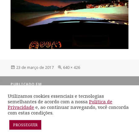
Publicado
Tamanho
23 de março de 2017
640 × 426
em
completo
Navegação
PUBLICADO EM
de
O carro do futuro e você
Post
Utilizamos cookies essenciais e tecnologias
semelhantes de acordo com a nossa
Política de
Privacidade
e, ao continuar navegando, você concorda
Orgulhosamente mantido com WordPress
com estas condições.
PROSSEGUIR