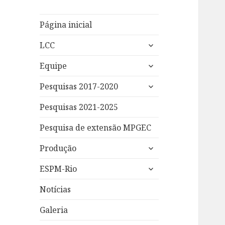
Página inicial
expandir
LCC
submenu
expandir
Equipe
submenu
expandir
Pesquisas 2017-2020
submenu
Pesquisas 2021-2025
Pesquisa de extensão MPGEC
expandir
Produção
submenu
expandir
ESPM-Rio
submenu
Notícias
Galeria