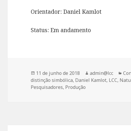
Orientador: Daniel Kamlot
Status: Em andamento
Publicado
Autor
Cat
11 de junho de 2018
admin@lcc
Con
em
distinção simbólica
,
Daniel Kamlot
,
LCC
,
Natu
Pesquisadores
,
Produção
Navegação