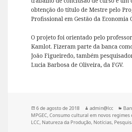
trabalho de conclusão de curso é um 
obtenção do título de Mestre pelo P
Profissional em Gestão da Economia 
O projeto foi orientado pelo professo
Kamlot. Fizeram parte da banca como
João Figueiredo, também pesquisado
Lucia Barbosa de Oliveira, da FGV.
Publicado
Autor
Cat
6 de agosto de 2018
admin@lcc
Ban
em
MPGEC
,
Consumo cultural em novos regimes d
LCC
,
Natureza da Produção
,
Notícias
,
Pesquis