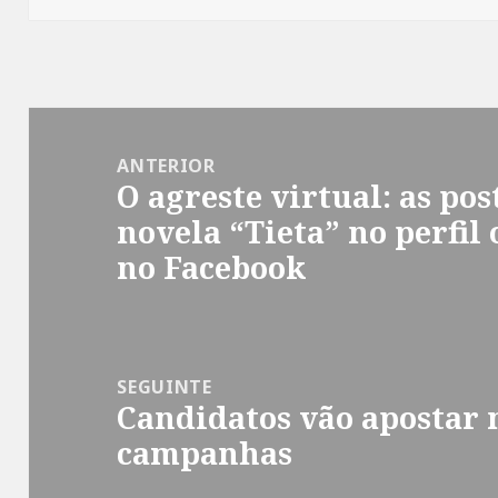
Navegação
de
ANTERIOR
O agreste virtual: as po
Post
Post
novela “Tieta” no perfil 
anterior:
no Facebook
SEGUINTE
Candidatos vão apostar n
Próximo
campanhas
post: