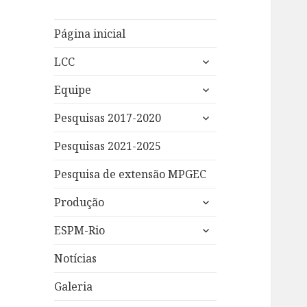
Página inicial
expandir
LCC
submenu
expandir
Equipe
submenu
expandir
Pesquisas 2017-2020
submenu
Pesquisas 2021-2025
Pesquisa de extensão MPGEC
expandir
Produção
submenu
expandir
ESPM-Rio
submenu
Notícias
Galeria