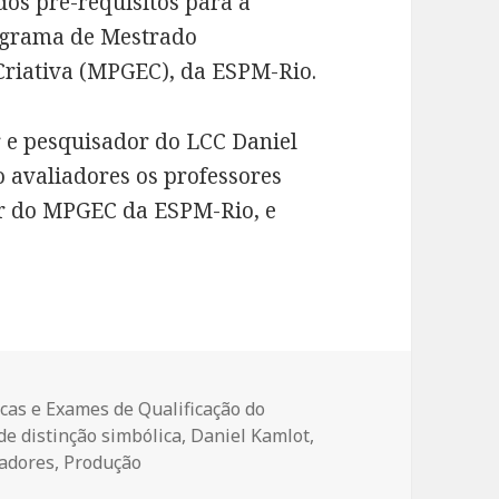
dos pré-requisitos para a
rograma de Mestrado
Criativa (MPGEC), da ESPM-Rio.
r e pesquisador do LCC Daniel
 avaliadores os professores
r do MPGEC da ESPM-Rio, e
egorias
cas e Exames de Qualificação do
e distinção simbólica
,
Daniel Kamlot
,
adores
,
Produção