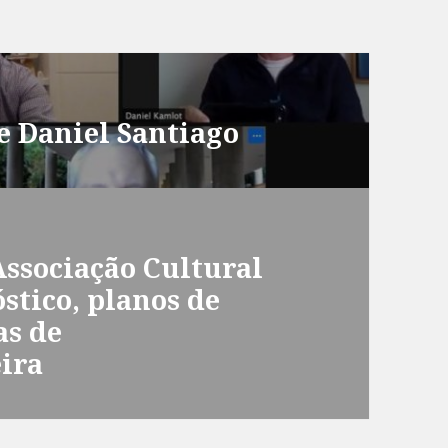
e Daniel Santiago
Associação Cultural
stico, planos de
as de
eira