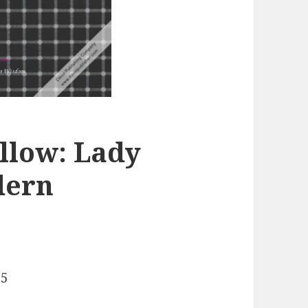
llow: Lady
dern
85