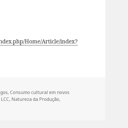
index.php/Home/Article/index?
egorias
igos
,
Consumo cultural em novos
,
LCC
,
Natureza da Produção
,