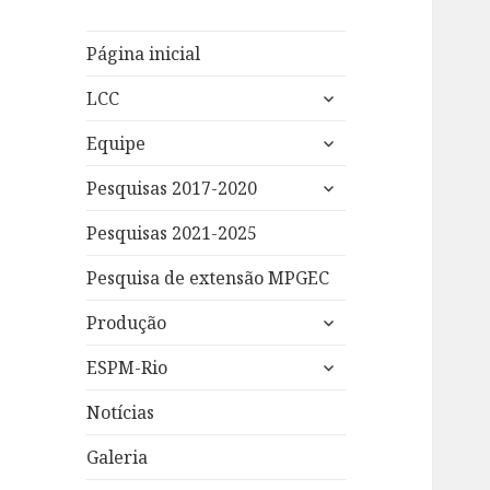
Página inicial
expandir
LCC
submenu
expandir
Equipe
submenu
expandir
Pesquisas 2017-2020
submenu
Pesquisas 2021-2025
Pesquisa de extensão MPGEC
expandir
Produção
submenu
expandir
ESPM-Rio
submenu
Notícias
Galeria