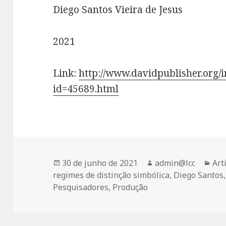
Diego Santos Vieira de Jesus
2021
Link:
http://www.davidpublisher.org/
id=45689.html
Publicado
Autor
Cat
30 de junho de 2021
admin@lcc
Art
em
regimes de distinção simbólica
,
Diego Santos
Pesquisadores
,
Produção