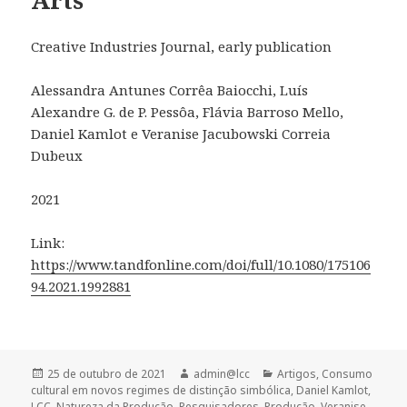
Creative Industries Journal, early publication
Alessandra Antunes Corrêa Baiocchi, Luís
Alexandre G. de P. Pessôa, Flávia Barroso Mello,
Daniel Kamlot e Veranise Jacubowski Correia
Dubeux
2021
Link:
https://www.tandfonline.com/doi/full/10.1080/175106
94.2021.1992881
Publicado
Autor
Categorias
25 de outubro de 2021
admin@lcc
Artigos
,
Consumo
em
cultural em novos regimes de distinção simbólica
,
Daniel Kamlot
,
LCC
,
Natureza da Produção
,
Pesquisadores
,
Produção
,
Veranise