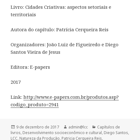
Livro: Cidades Criativas: aspectos setoriais e
territoriais
Autora do capítulo: Patrícia Cerqueira Reis
Organizadores: João Luiz de Figueiredo e Diego
Santos Vieira de Jesus
Editora: E-papers
2017
Link:
http://www.e-papers.com.br/produtos.asp?
codigo_produto=2941
Publicado
Autor
Categorias
9 de dezembro de 2017
admin@lcc
Capítulos de
em
livros
,
Desenvolvimento socioeconômico e cultural
,
Diego Santos
,
LCC
,
Natureza da Produção
,
Patricia Cerqueira Reis
,