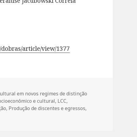
Veranise Jacubowski Correia
/dobras/article/view/1377
ltural em novos regimes de distinção
cioeconômico e cultural
,
LCC
,
ção
,
Produção de discentes e egressos
,