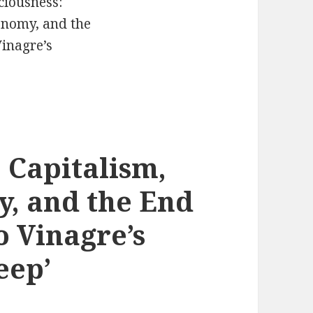
 Capitalism,
, and the End
o Vinagre’s
eep’