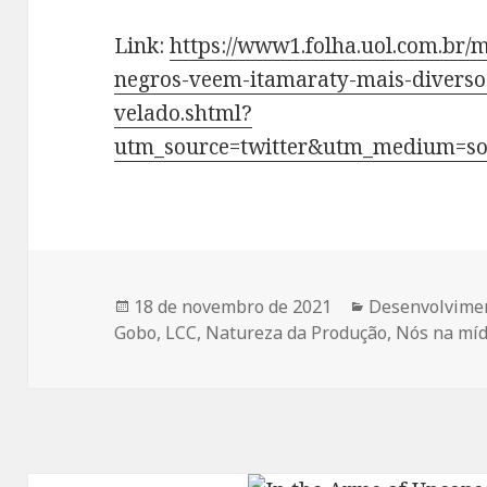
Link:
https://www1.folha.uol.com.br/
negros-veem-itamaraty-mais-diverso
velado.shtml?
utm_source=twitter&utm_medium=so
Publicado
Categorias
18 de novembro de 2021
Desenvolvimen
em
Gobo
,
LCC
,
Natureza da Produção
,
Nós na míd