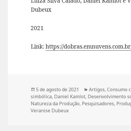
Luiza Silva Calado, Daniel Kamlot e 
Dubeux
2021
Link:
https://dobras.emnuvens.com.br
Publicado
Categorias
5 de agosto de 2021
Artigos
,
Consumo cu
em
simbólica
,
Daniel Kamlot
,
Desenvolvimento so
Natureza da Produção
,
Pesquisadores
,
Produ
Veranise Dubeux