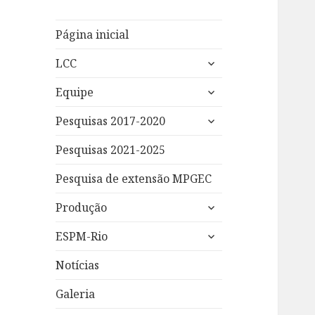
Página inicial
expandir
LCC
submenu
expandir
Equipe
submenu
expandir
Pesquisas 2017-2020
submenu
Pesquisas 2021-2025
Pesquisa de extensão MPGEC
expandir
Produção
submenu
expandir
ESPM-Rio
submenu
Notícias
Galeria