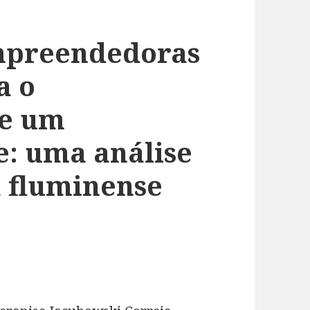
mpreendedoras
a o
de um
e: uma análise
 fluminense