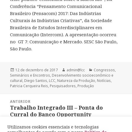
Conferência “Pensamento Comunicacional
Brasileiro (Pensacom) 2017: Das Indústrias
Culturais às Indústrias Criativas”, da Sociedade
Brasileira de Estudos Interdisciplinares em
Comunicação (Intercom). A apresentação ocorreu
no GT 7: Comunicação e Mercado. SESC São Paulo,
São Paulo.
Publicado
Autor
Categorias
12 de dezembro de 2017
admin@lcc
Congressos,
em
Seminários e Encontros
,
Desenvolvimento socioeconômico e
cultural
,
Diego Santos
,
LCC
,
Natureza da Produção
,
Notícias
,
Patricia Cerqueira Reis
,
Pesquisadores
,
Produção
Navegação
ANTERIOR
de
Trabalho Integrado III – Ponta do
Post
Post
Curral do Banco Opportunity
anterior:
Utilizamos cookies essenciais e tecnologias
SEGUINTE