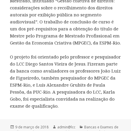
Mestrado, intitulado “Gestão coletiva de direitos:
considerações sobre o recolhimento dos direitos
autorais por exibição pública no segmento
audiovisual”. O trabalho de conclusão de curso é
um dos pré-requisitos para a obtenção do título de
Mestre pelo Programa de Mestrado Profissional em
Gestão da Economia Criativa (MPGEC), da ESPM-Rio.
O projeto foi orientado pelo professor e pesquisador
do LCC Diego Santos Vieira de Jesus. Fizeram parte
da banca como avaliadores os professores João Luiz
de Figueiredo, também pesquisador do MPGEC da
ESPM-Rio, e Luís Alexandre Grubits de Paula
Pessôa, da PUC-Rio. A pesquisadora do LCC, Karla
Gobo, foi especialista convidada na realização do
exame de qualificação.
Publicado
Autor
Categorias
9 de março de 2018
admin@lcc
Bancas e Exames de