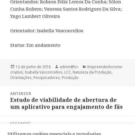
Orientandos: Robson Felix Lemos Da Cunha; Sólon
Cunha Rubem; Vanessa Santos Rodrigues Da Silva;
Yago Lambert Oliveira
Orientador: Isabella Vasconcellos
Status: Em andamento
Publicado
Autor
Categorias
12 de junho de 2018
admin@lcc
Empreendedorismo
em
criativo
,
Isabella Vasconcellos
,
LCC
,
Natureza da Produção
,
Orientações
,
Pesquisadores
,
Produção
Navegação
ANTERIOR
de
Estudo de viabilidade de abertura de
Post
Post
um aplicativo para engajamento de fãs
anterior:
SEGUINTE
Estudo de viabilidade de abertura de
Próximo
Utilizamos cookies essenciais e tecnologias