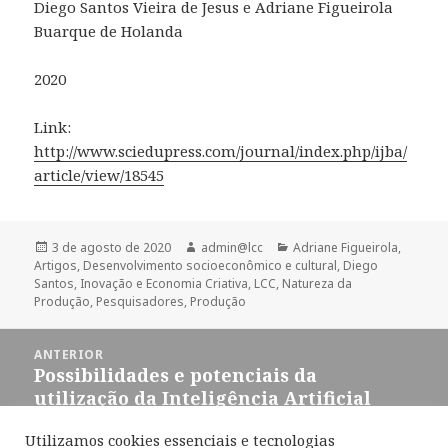
Diego Santos Vieira de Jesus e Adriane Figueirola
Buarque de Holanda
2020
Link:
http://www.sciedupress.com/journal/index.php/ijba/
article/view/18545
Publicado
Autor
Categorias
3 de agosto de 2020
admin@lcc
Adriane Figueirola
,
em
Artigos
,
Desenvolvimento socioeconômico e cultural
,
Diego
Santos
,
Inovação e Economia Criativa
,
LCC
,
Natureza da
Produção
,
Pesquisadores
,
Produção
Navegação
ANTERIOR
de
Possibilidades e potenciais da
Post
Post
utilização da Inteligência Artificial
anterior:
Utilizamos cookies essenciais e tecnologias