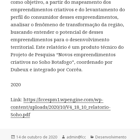
como objetivo, a partir do mapeamento dos
empreendimentos criativos e do levantamento do
perfil do consumidor desses empreendimentos,
analisar o fenômeno de transformação da região,
buscando entender o potencial de desses
empreendimentos para o desenvolvimento
territorial. Este relatório é um produto técnico do
Projeto de Pesquisa “Novos empreendimentos
criativos no Soho Botafogo”, coordenado por
Dubeux e integrado por Corrêa.
2020
Link:
https://lccespm1.wpengine.com/wp-
content/uploads/2020/10/V4_18_10_relatorio-
Soho.pdf
Publicado
Autor
Categorias
14 de outubro de 2020
admin@lcc
Desenvolvimento