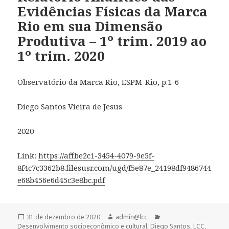
Evidências Físicas da Marca
Rio em sua Dimensão
Produtiva – 1º trim. 2019 ao
1º trim. 2020
Observatório da Marca Rio, ESPM-Rio, p.1-6
Diego Santos Vieira de Jesus
2020
Link:
https://affbe2c1-3454-4079-9e5f-
8f4c7c3362b8.filesusr.com/ugd/f5e87e_24198df9486744
e68b456e6d45c3e8bc.pdf
Publicado
Autor
Categorias
31 de dezembro de 2020
admin@lcc
em
Desenvolvimento socioeconômico e cultural
,
Diego Santos
,
LCC
,