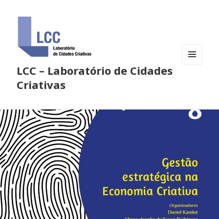
LCC – Laboratório de Cidades
MENU
E
Criativas
WIDGETS