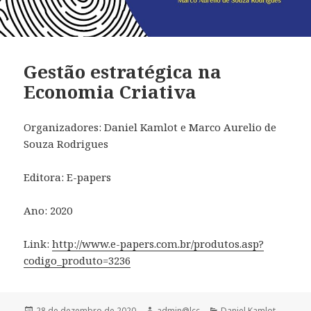
Gestão estratégica na
Economia Criativa
Organizadores: Daniel Kamlot e Marco Aurelio de
Souza Rodrigues
Editora: E-papers
Ano: 2020
Link:
http://www.e-papers.com.br/produtos.asp?
codigo_produto=3236
Publicado
Autor
Categorias
28 de dezembro de 2020
admin@lcc
Daniel Kamlot
,