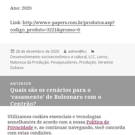
Ano: 2020
Link:
http://www.e-papers.com.br/produtos.asp?
codigo_produto=3221&promo=0
Publicado
Autor
Categorias
28 de dezembro de 2020
admin@lcc
em
Desenvolvimento socioeconômico e cultural
,
LCC
,
Livros
,
Natureza da Produção
,
Pesquisadores
,
Produção
,
Veranise
Dubeux
Navegação
ANTERIOR
de
Quais são os cenários para o
Post
Post
‘casamento’ de Bolsonaro com o
anterior:
Centrão?
Utilizamos cookies essenciais e tecnologias
SEGUINTE
semelhantes de acordo com a nossa
Política de
Gestão estratégica na Economia
Próximo
Privacidade
e, ao continuar navegando, você concorda
com estas condições.
Criativa
post: