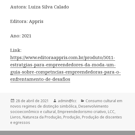
Autora: Luiza Silva Calado
Editora: Appris
Ano: 2021
Link:
https://www.editoraappris.com.br/produto/5011-
estratgias-para-empreendedores-da-moda-um-
guia-sobre-competncias-empreendedoras-para-o-
enfrentamento-de-desafios
Publicado
Autor
Categorias
28 de abril de 2021
admin@lcc
Consumo cultural em
em
novos regimes de distinção simbólica
,
Desenvolvimento
socioeconômico e cultural
,
Empreendedorismo criativo
,
LCC
,
Livros
,
Natureza da Produção
,
Produção
,
Produção de discentes
e egressos
Navegação