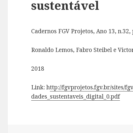
sustentável
Cadernos FGV Projetos, Ano 13, n.32,
Ronaldo Lemos, Fabro Steibel e Victo
2018
Link: h
ttp://fgvprojetos.fgv.br/sites/f
dades_sustentaveis_digital_0.pdf