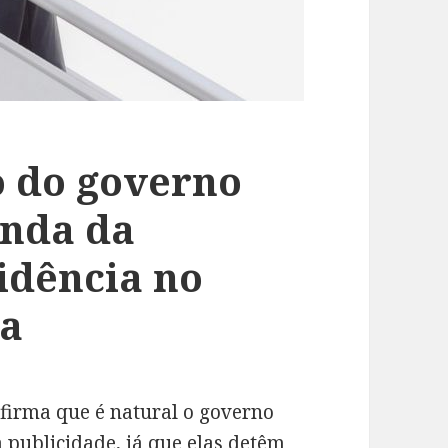
o do governo
anda da
idência no
ca
firma que é natural o governo
 publicidade, já que elas detêm