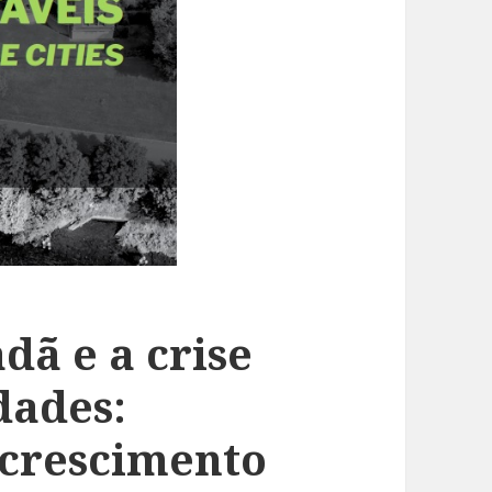
dã e a crise
dades:
 crescimento