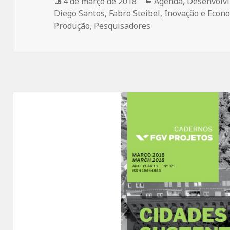
Publicado
Categorias
4 de março de 2018
Agenda
,
Desenvolvi
em
Diego Santos
,
Fabro Steibel
,
Inovação e Econo
Produção
,
Pesquisadores