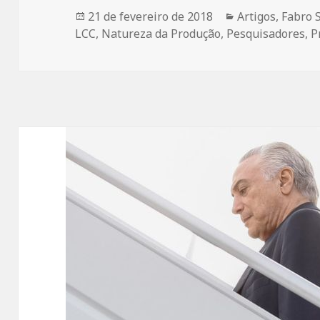
Publicado
Categorias
21 de fevereiro de 2018
Artigos
,
Fabro 
em
LCC
,
Natureza da Produção
,
Pesquisadores
,
P