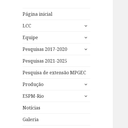
Página inicial
expandir
LCC
submenu
expandir
Equipe
submenu
expandir
Pesquisas 2017-2020
submenu
Pesquisas 2021-2025
Pesquisa de extensão MPGEC
expandir
Produção
submenu
expandir
ESPM-Rio
submenu
Notícias
Galeria