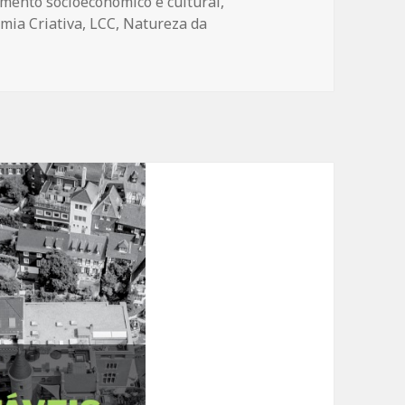
mento socioeconômico e cultural
,
mia Criativa
,
LCC
,
Natureza da