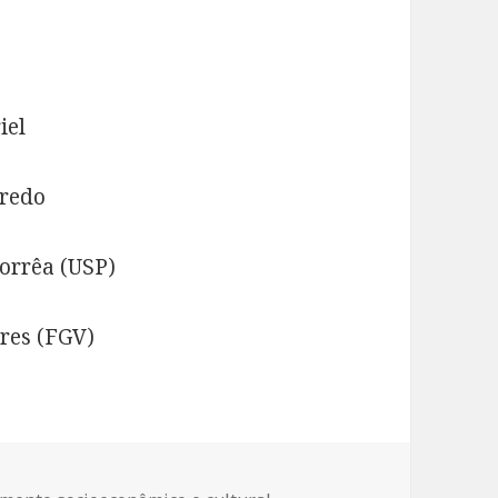
iel
iredo
orrêa (USP)
ares (FGV)