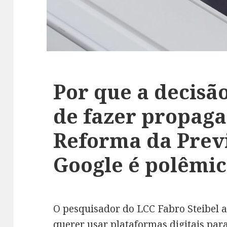
Por que a decisã
de fazer propag
Reforma da Prev
Google é polêmi
O pesquisador do LCC Fabro Steibel a
querer usar plataformas digitais para